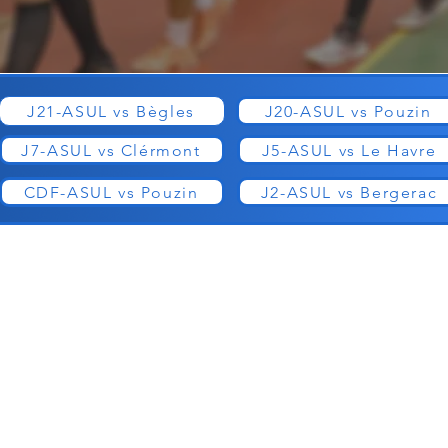
J21-ASUL vs Bègles
J20-ASUL vs Pouzin
J7-ASUL vs Clérmont
J5-ASUL vs Le Havre
CDF-ASUL vs Pouzin
J2-ASUL vs Bergerac
© 2026 by ASUL Vaulx-en-Velin