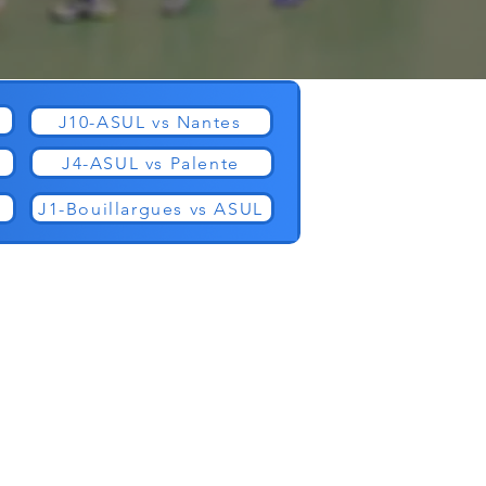
J10-ASUL vs Nantes
J4-ASUL vs Palente
J1-Bouillargues vs ASUL